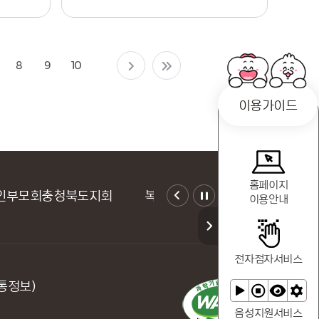
서비스)
8
9
10
이용가이드
홈페이지
청북도지회
복지로
보건복지부
한국장애인개
이용안내
전자점자
서비스
통정보)
음성지원
서비스