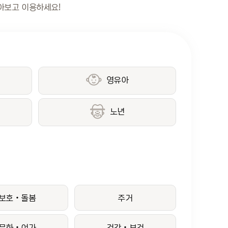
아보고 이용하세요!
영유아
노년
보호‧돌봄
주거
문화‧여가
건강‧보건