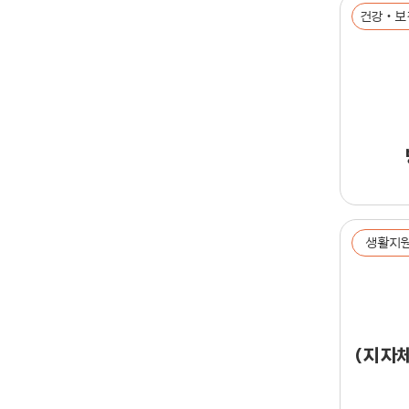
건강‧보
생활지
(지자