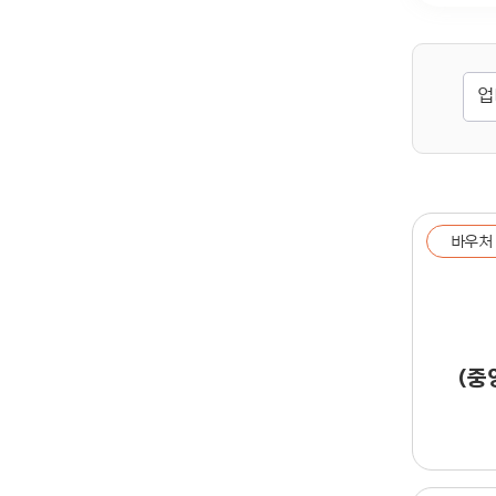
바우처
(중