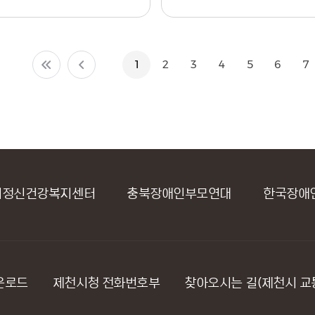
1
2
3
4
5
6
7
지센터
충북장애인부모연대
한국장애인부모회충
운로드
제천시청 전화번호부
찾아오시는 길(제천시 교