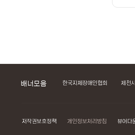
애인연합회
배너모음
한국지체장애인협회
제천시정신건강복
저작권보호정책
개인정보처리방침
뷰어다