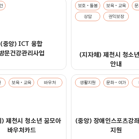
건
보호‧돌봄
보육‧교육
문
상담
권익보장
(중앙) ICT 융합
방문건강관리사업
(지자체) 제천시 청소년
안내
원
보육‧교육
바우처
생활지원
문화‧여가
체) 제천시 청소년 꿈모아
(중앙) 장애인스포츠강
바우처카드
지원