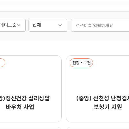
건강‧보건
앙)정신건강 심리상담
(중앙) 선천성 난청검
바우처 사업
보청기 지원